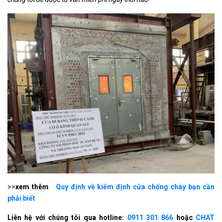
>>
xem thêm
Quy định về kiểm định cửa chống cháy bạn cần
phải biết
Liên hệ với chúng tôi qua hotline:
0911 301 866
hoặc
CHAT