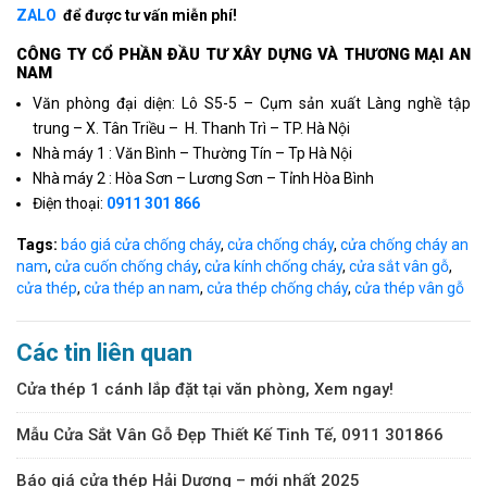
ZALO
để được tư vấn miễn phí!
CÔNG TY CỔ PHẦN ÐẦU TƯ XÂY DỰNG VÀ THƯƠNG MẠI AN
NAM
Văn phòng đại diện: Lô S5-5 – Cụm sản xuất Làng nghề tập
trung – X. Tân Triều – H. Thanh Trì – TP. Hà Nội
Nhà máy 1 : Văn Bình – Thường Tín – Tp Hà Nội
Nhà máy 2 : Hòa Sơn – Lương Sơn – Tỉnh Hòa Bình
Điện thoại:
0911 301 866
Tags:
báo giá cửa chống cháy
,
cửa chống cháy
,
cửa chống cháy an
nam
,
cửa cuốn chống cháy
,
cửa kính chống cháy
,
cửa sắt vân gỗ
,
cửa thép
,
cửa thép an nam
,
cửa thép chống cháy
,
cửa thép vân gỗ
Các tin liên quan
Cửa thép 1 cánh lắp đặt tại văn phòng, Xem ngay!
Mẫu Cửa Sắt Vân Gỗ Đẹp Thiết Kế Tinh Tế, 0911 301866
Báo giá cửa thép Hải Dương – mới nhất 2025