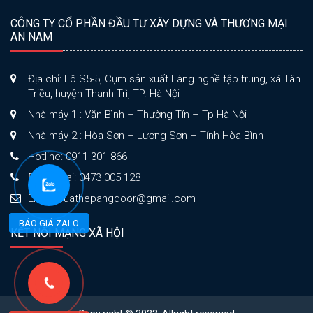
CÔNG TY CỔ PHẦN ĐẦU TƯ XÂY DỰNG VÀ THƯƠNG MẠI
AN NAM
Địa chỉ: Lô S5-5, Cụm sản xuất Làng nghề tập trung, xã Tân
Triều, huyện Thanh Trì, TP. Hà Nội
Nhà máy 1 : Văn Bình – Thường Tín – Tp Hà Nội
Nhà máy 2 : Hòa Sơn – Lương Sơn – Tỉnh Hòa Bình
Hotline: 0911 301 866
Điện thoại: 0473 005 128
Email: cuathepangdoor@gmail.com
BÁO GIÁ ZALO
KẾT NỐI MẠNG XÃ HỘI