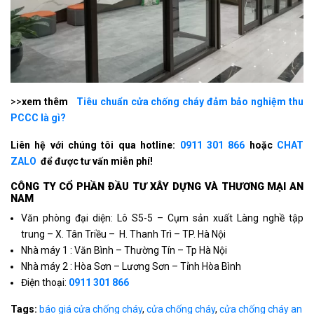
>>
xem thêm
Tiêu chuẩn cửa chống cháy đảm bảo nghiệm thu
PCCC là gì?
Liên hệ với chúng tôi qua hotline:
0911 301 866
hoặc
CHAT
ZALO
để được tư vấn miễn phí!
CÔNG TY CỔ PHẦN ÐẦU TƯ XÂY DỰNG VÀ THƯƠNG MẠI AN
NAM
Văn phòng đại diện: Lô S5-5 – Cụm sản xuất Làng nghề tập
trung – X. Tân Triều – H. Thanh Trì – TP. Hà Nội
Nhà máy 1 : Văn Bình – Thường Tín – Tp Hà Nội
Nhà máy 2 : Hòa Sơn – Lương Sơn – Tỉnh Hòa Bình
Điện thoại:
0911 301 866
Tags:
báo giá cửa chống cháy
,
cửa chống cháy
,
cửa chống cháy an