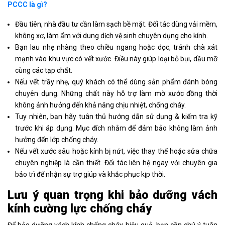
PCCC là gì?
Đầu tiên, nhà đầu tư cần làm sạch bề mặt. Đối tác dùng vải mềm,
không xơ, làm ẩm với dung dịch vệ sinh chuyên dụng cho kính.
Bạn lau nhẹ nhàng theo chiều ngang hoặc dọc, tránh chà xát
mạnh vào khu vực có vết xước. Điều này giúp loại bỏ bụi, dầu mỡ
cùng các tạp chất.
Nếu vết trầy nhẹ, quý khách có thể dùng sản phẩm đánh bóng
chuyên dụng. Những chất này hỗ trợ làm mờ xước đồng thời
không ảnh hưởng đến khả năng chịu nhiệt, chống cháy.
Tuy nhiên, bạn hãy tuân thủ hướng dẫn sử dụng & kiểm tra kỹ
trước khi áp dụng. Mục đích nhằm để đảm bảo không làm ảnh
hưởng đến lớp chống cháy.
Nếu vết xước sâu hoặc kính bị nứt, việc thay thế hoặc sửa chữa
chuyên nghiệp là cần thiết. Đối tác liên hệ ngay với chuyên gia
bảo trì để nhận sự trợ giúp và khắc phục kịp thời.
Lưu ý quan trọng khi bảo dưỡng vách
kính cường lực chống cháy
Để bảo dưỡng vách kính chống cháy hiệu quả, bạn cần chú ý tuân