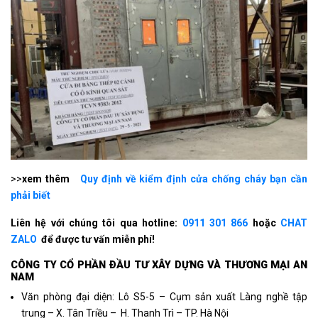
>>
xem thêm
Quy định về kiểm định cửa chống cháy bạn cần
phải biết
Liên hệ với chúng tôi qua hotline:
0911 301 866
hoặc
CHAT
ZALO
để được tư vấn miễn phí!
CÔNG TY CỔ PHẦN ÐẦU TƯ XÂY DỰNG VÀ THƯƠNG MẠI AN
NAM
Văn phòng đại diện: Lô S5-5 – Cụm sản xuất Làng nghề tập
trung – X. Tân Triều – H. Thanh Trì – TP. Hà Nội