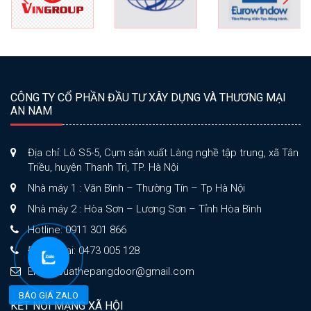
CÔNG TY CỔ PHẦN ĐẦU TƯ XÂY DỰNG VÀ THƯƠNG MẠI
AN NAM
Địa chỉ: Lô S5-5, Cụm sản xuất Làng nghề tập trung, xã Tân
Triều, huyện Thanh Trì, TP. Hà Nội
Nhà máy 1 : Văn Bình – Thường Tín – Tp Hà Nội
Nhà máy 2 : Hòa Sơn – Lương Sơn – Tỉnh Hòa Bình
Hotline: 0911 301 866
Điện thoại: 0473 005 128
Email: cuathepangdoor@gmail.com
BÁO GIÁ ZALO
KẾT NỐI MẠNG XÃ HỘI