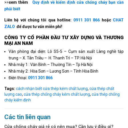
>>
xem thêm
Quy định về kiểm định cửa chống cháy bạn cần
phải biết
Liên hệ với chúng tôi qua hotline:
0911 301 866
hoặc
CHAT
ZALO
để được tư vấn miễn phí!
CÔNG TY CỔ PHẦN ÐẦU TƯ XÂY DỰNG VÀ THƯƠNG
MẠI AN NAM
Văn phòng đại diện: Lô S5-5 – Cụm sản xuất Làng nghề tập
trung – X. Tân Triều – H. Thanh Trì – TP. Hà Nội
Nhà máy 1 : Văn Bình – Thường Tín – Tp Hà Nội
Nhà máy 2 : Hòa Sơn – Lương Sơn – Tỉnh Hòa Bình
Điện thoại:
0911 301 866
Tags:
cách nhận biết cửa thép kém chất lượng
,
cửa thép chất
lượng cao
,
cửa thép chống cháy kém chất lượng
,
cửa thép chống
cháy kiểm định
Các tin liên quan
Cửa chống cháy giá rẻ có nên mua? Cần lưu ý điều gì?