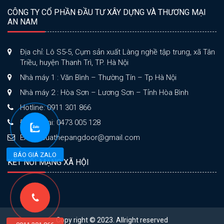
CÔNG TY CỔ PHẦN ĐẦU TƯ XÂY DỰNG VÀ THƯƠNG MẠI
AN NAM
Địa chỉ: Lô S5-5, Cụm sản xuất Làng nghề tập trung, xã Tân
Triều, huyện Thanh Trì, TP. Hà Nội
Nhà máy 1 : Văn Bình – Thường Tín – Tp Hà Nội
Nhà máy 2 : Hòa Sơn – Lương Sơn – Tỉnh Hòa Bình
Hotline: 0911 301 866
Điện thoại: 0473 005 128
Email: cuathepangdoor@gmail.com
BÁO GIÁ ZALO
KẾT NỐI MẠNG XÃ HỘI
Copy right © 2023. Allright reserved