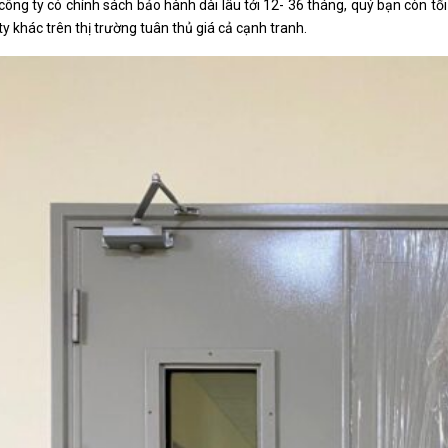
 công ty có chính sách bảo hành dài lâu tới 12- 36 tháng, quý bạn còn t
ty khác trên thị trường tuân thủ giá cả cạnh tranh.