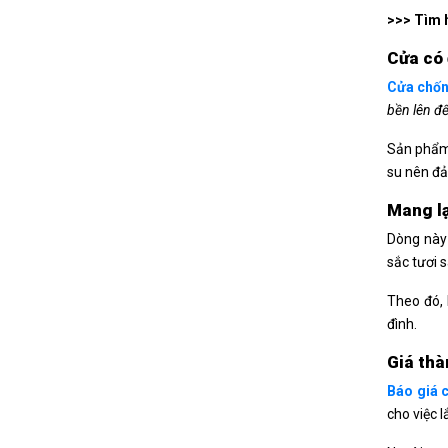
>>> Tìm 
Cửa có 
Cửa chốn
bền lên đ
Sản phẩ
su nên đ
Mang lạ
Dòng này 
sắc tươi 
Theo đó, 
đình.
Giá thà
Báo giá 
cho việc 