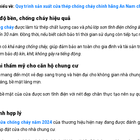
hiểu về:
Quy trình sản xuất cửa thép chống cháy chính hãng An Nam chi
độ bền, chống cháy hiệu quả
g cháy
được làm từ thép chất lượng cao và
phủ lớp sơn tĩnh điện chống
ến 30 năm
. Đồng thời, nếu biết cách bảo trì thời gian sử dụng còn tiếp tụ
m có
khả năng chống cháy
, giúp đảm bảo an toàn cho gia đình và tài sản
ảm bảo
độ kín, khít, không gây ra tiếng động.
i thẩm mỹ cho căn hộ chung cư
mang đến một vẻ đẹp sang trọng và hiện đại cho không gian nhà chung
sáng, bề mặt láng mịn.
bề mặt của cửa được sơn tĩnh điện với nét đẹp chân thực tạo nên sự
q
nh hợp lý
cửa chống cháy năm 2024
của thương hiệu hiện nay đang được đánh giá 
lắp đặt cửa cho nhà chung cư.