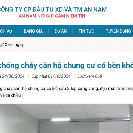
CÔNG TY CP ÐẦU TƯ XD VÀ TM AN NAM
AN NAM NƠI GỬI GẮM NIỀM TIN
ỊCH VỤ
BẢNG GIÁ
DỰ ÁN
TIN TỨC
TUYỂN DỤNG
ng? Xem ngay!
chống cháy căn hộ chung cư có bền kh
g 24/06/2024
Cập nhật 01/10/2024
Lượt xem 668
 cháy căn hộ chung cư có kết cấu 3 lớp cứng vững, đẹp mắt. Sản phẩ
vệ đa chiều.