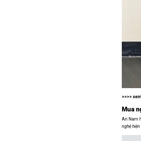
>>>> xe
Mua ng
An Nam h
nghệ hiện 