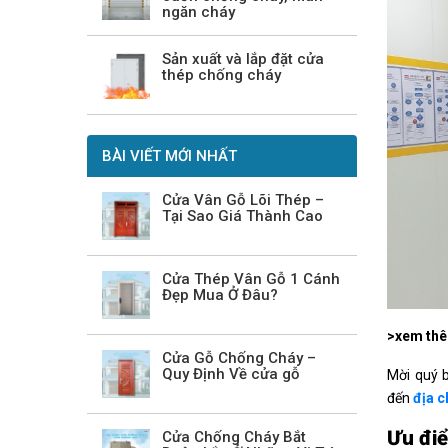
ngăn cháy
Sản xuất và lắp đặt cửa
thép chống cháy
BÀI VIẾT MỚI NHẤT
Cửa Vân Gỗ Lõi Thép –
Tại Sao Giá Thành Cao
Cửa Thép Vân Gỗ 1 Cánh
Đẹp Mua Ở Đâu?
>xem th
Cửa Gỗ Chống Cháy –
Quy Định Về cửa gỗ
Mời quý b
đến
địa c
Ưu điể
Cửa Chống Cháy Bắt