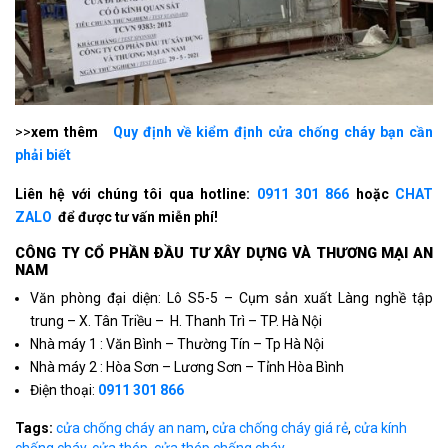
>>
xem thêm
Quy định về kiểm định cửa chống cháy bạn cần
phải biết
Liên hệ với chúng tôi qua hotline:
0911 301 866
hoặc
CHAT
ZALO
để được tư vấn miễn phí!
CÔNG TY CỔ PHẦN ÐẦU TƯ XÂY DỰNG VÀ THƯƠNG MẠI AN
NAM
Văn phòng đại diện: Lô S5-5 – Cụm sản xuất Làng nghề tập
trung – X. Tân Triều – H. Thanh Trì – TP. Hà Nội
Nhà máy 1 : Văn Bình – Thường Tín – Tp Hà Nội
Nhà máy 2 : Hòa Sơn – Lương Sơn – Tỉnh Hòa Bình
Điện thoại:
0911 301 866
Tags:
cửa chống cháy an nam
,
cửa chống cháy giá rẻ
,
cửa kính
chống cháy
,
cửa thép
,
cửa thép chống cháy