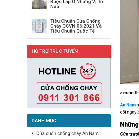
Buộc Lắp Ở Những Vị Trí
Nào
Tiêu Chuẩn Cửa Chống
Cháy QCVN 06:2021 Và
Tiêu Chuẩn Quốc Tế
HỖ TRỢ TRỰC TUYẾN
>>
xem t
An Nam
s
dõi ngay b
DANH MỤC
Những 
Cửa cuốn chống cháy An Nam
Cửa trượ