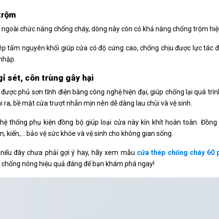
trộm
 ngoài chức năng chống cháy, dòng này còn có khả năng chống trộm hiệu 
p tấm nguyên khối giúp cửa có độ cứng cao, chống chịu được lực tác 
nhập.
ỉ sét, côn trùng gây hại
được phủ sơn tĩnh điện bằng công nghệ hiện đại, giúp chống lại quá trìn
i ra, bề mặt cửa trượt nhẵn mịn nên dễ dàng lau chùi và vệ sinh.
 hệ thống phụ kiện đồng bộ giúp loại cửa này kín khít hoàn toàn. Đồn
án, kiến,… bảo vệ sức khỏe và vệ sinh cho không gian sống.
 nếu đây chưa phải gợi ý hay, hãy xem mẫu
cửa thép chống cháy 60 
 chống nóng hiệu quả đáng để bạn khám phá ngay!