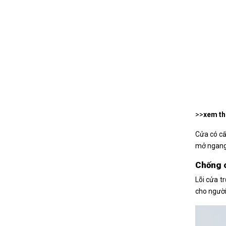
>>
xem t
Cửa có cấ
mở ngang 
Chống 
Lõi cửa t
cho người