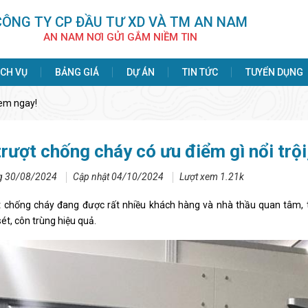
CÔNG TY CP ÐẦU TƯ XD VÀ TM AN NAM
AN NAM NƠI GỬI GẮM NIỀM TIN
ỊCH VỤ
BẢNG GIÁ
DỰ ÁN
TIN TỨC
TUYỂN DỤNG
Xem ngay!
rượt chống cháy có ưu điểm gì nổi trộ
g 30/08/2024
Cập nhật 04/10/2024
Lượt xem 1.21k
t chống cháy đang được rất nhiều khách hàng và nhà thầu quan tâm, 
ét, côn trùng hiệu quả.